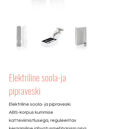
Elektriline soola-ja
pipraveski
Elektriline soola- ja pipraveski.
ABS-korpus kummise
katteviimistlusega, reguleeritav
keraamiline jahvatusmehhanism ning