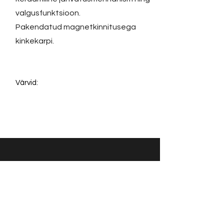
valgusfunktsioon.
Pakendatud magnetkinnitusega
kinkekarpi.
Värvid:
Võta ühendust:
KONTAKT
info@sigly.ee