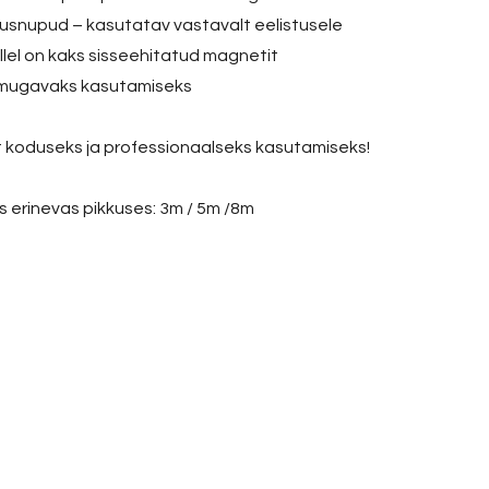
snupud – kasutatav vastavalt eelistusele
millel on kaks sisseehitatud magnetit
mugavaks kasutamiseks
st koduseks ja professionaalseks kasutamiseks!
 erinevas pikkuses: 3m / 5m /8m