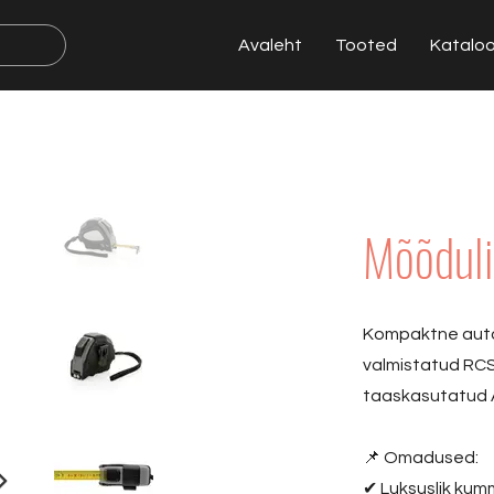
Avaleht
Tooted
Katalo
Mõõduli
Kompaktne auto
valmistatud RCS
taaskasutatud A
📌 Omadused:
✔ Luksuslik ku