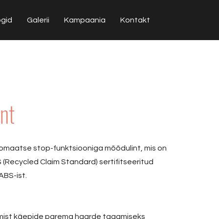
ogid
Galerii
Kampaania
Kontakt
nt
maatse stop-funktsiooniga mõõdulint, mis on
 (Recycled Claim Standard) sertifitseeritud
BS-ist.
mmist käepide parema haarde tagamiseks