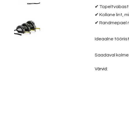
✔ Topeltvabastu
✔ Kollane lint, 
✔ Randmepael 
Ideaalne töörii
Saadaval kolmes
Värvid: