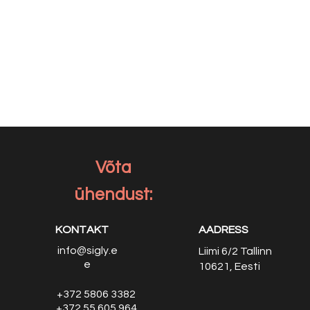
Võta
ühendust:
KONTAKT
AADRESS
info@sigly.e
Liimi 6/2
Tallinn
e
10621, Eesti
+372 5806 3382
+372 55 605 964