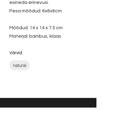
esineda erinevusi.
Pesa mõõdud: 6x6x6cm.
Mõõdud: 14 x 14 x 7.5 cm
Materjal: bambus, klaas
Värvid:
natural
Võta ühendust:
KONTAKT