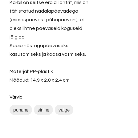
Karbil on seitse eraldi lahtrit, mis on
tähistatud nädalapäevadega
(esmaspäevast pühapäevani), et
oleks lihtne päevaseid koguseid
jälgida.
Sobib hästi igapäevaseks
kasutamiseks ja kaasa võtmiseks.
Materjal: PP-plastik
Mõõdud: 14,9 x 2,8 x 2,4 cm
Värvid:
punane
sinine
valge