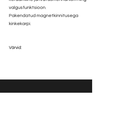
valgusfunktsioon.
Pakendatud magnetkinnitusega
kinkekarpi.
Värvid:
Võta ühendust:
KONTAKT
info@sigly.ee