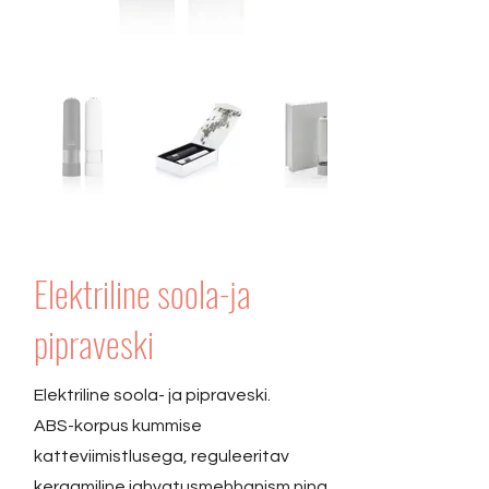
Elektriline soola-ja
pipraveski
Elektriline soola- ja pipraveski.
ABS-korpus kummise
katteviimistlusega, reguleeritav
keraamiline jahvatusmehhanism ning