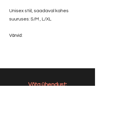
Unisex stiil, saadaval kahes
suuruses: S/M , L/XL
Värvid:
Võta ühendust:
KONTAKT
info@sigly.ee
+372 5806 3382
+372 55 605 964