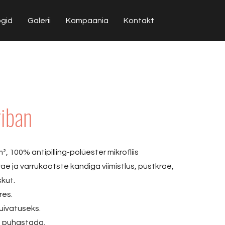
ogid
Galerii
Kampaania
Kontakt
riban
², 100% antipilling-polüester mikrofliis
krae ja varrukaotste kandiga viimistlus, püstkrae,
skut.
res.
uivatuseks.
lt puhastada.