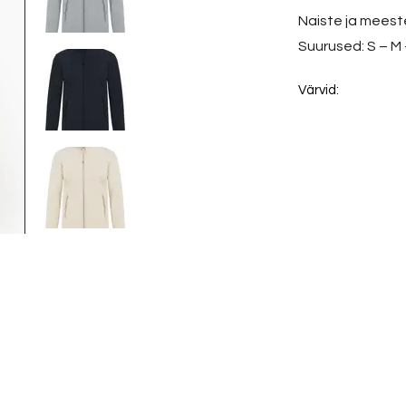
Naiste ja meest
Suurused: S – M 
Värvid: