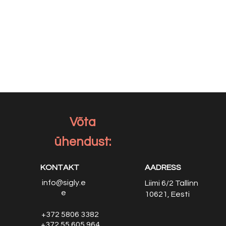
Võta
ühendust:
KONTAKT
AADRESS
info@sigly.e
Liimi 6/2
Tallinn
e
10621, Eesti
+372 5806 3382
+372 55 605 964