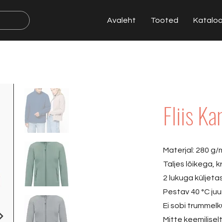
Avaleht
Tooted
Katalo
Fliis Ka
Materjal: 280 g/m
Taljes lõikega, 
2 lukuga küljeta
Pestav 40 °C juu
Ei sobi trummelk
Mitte keemilise