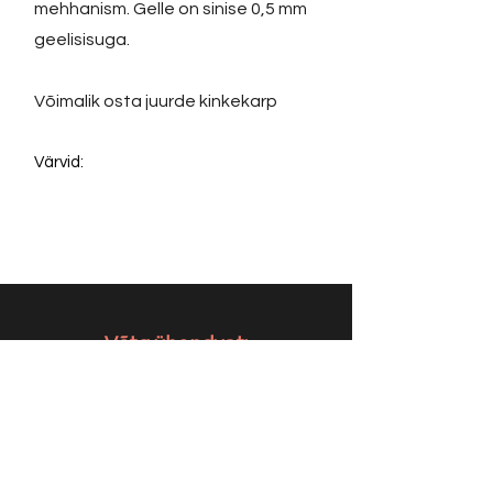
mehhanism. Gelle on sinise 0,5 mm
geelisisuga.
Võimalik osta juurde kinkekarp
Värvid:
Võta ühendust:
KONTAKT
info@sigly.ee
+372 5806 3382