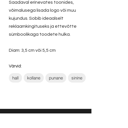
Saadaval erinevates toonides,
võimalusega lisada logo või muu
kujundus. Sobib ideaalselt
reklaamkingituseks ja ettevõtte
sümboolikaga toodete hulka.
Diam: 3,5 cm või 5,5 cm
Värvid:
hall
kollane
punane
sinine
Võta ühendust: