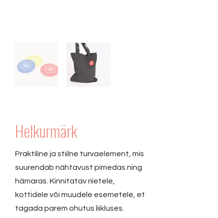
Helkurmärk
Praktiline ja stiilne turvaelement, mis
suurendab nähtavust pimedas ning
hämaras. Kinnitatav riietele,
kottidele või muudele esemetele, et
tagada parem ohutus liikluses.