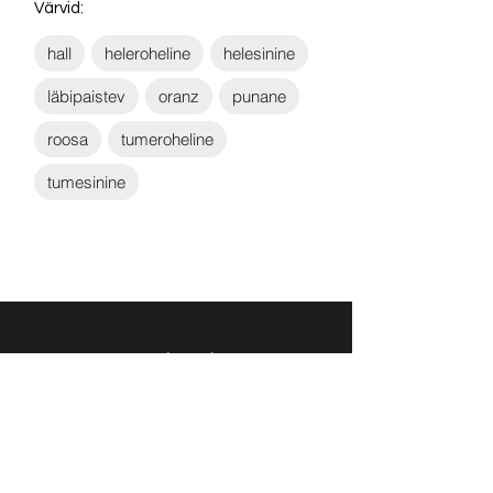
Värvid:
hall
heleroheline
helesinine
läbipaistev
oranz
punane
roosa
tumeroheline
tumesinine
Võta ühendust:
KONTAKT
info@sigly.ee