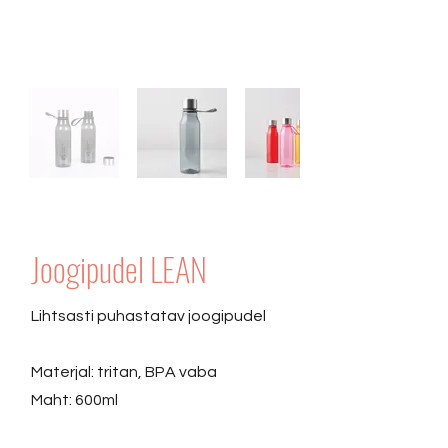
Joogipudel LEAN
Lihtsasti puhastatav joogipudel
Materjal: tritan, BPA vaba
Maht: 600ml