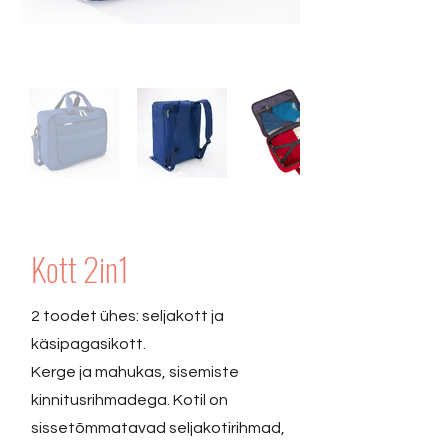
Kott 2in1
2 toodet ühes: seljakott ja
käsipagasikott.
Kerge ja mahukas, sisemiste
kinnitusrihmadega. Kotil on
sissetõmmatavad seljakotirihmad,