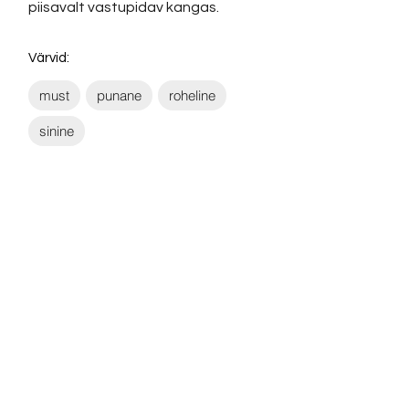
piisavalt vastupidav kangas.
Värvid:
must
punane
roheline
sinine
Võta ühendust:
KONTAKT
info@sigly.ee
+372 5806 3382