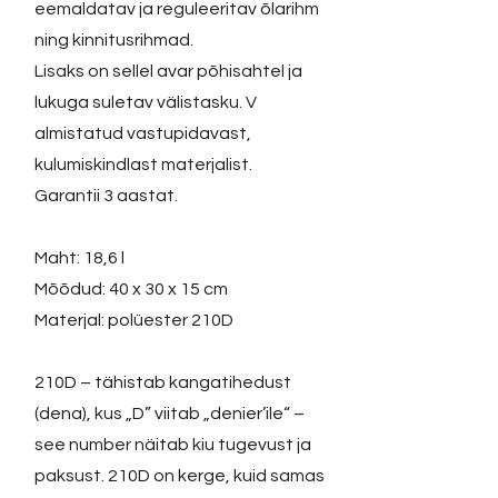
eemaldatav ja reguleeritav õlarihm
ning kinnitusrihmad.
Lisaks on sellel avar põhisahtel ja
lukuga suletav välistasku. V
almistatud vastupidavast,
kulumiskindlast materjalist.
Garantii 3 aastat.
Maht: 18,6 l
Mõõdud: 40 x 30 x 15 cm
Materjal: polüester 210D
210D – tähistab kangatihedust
(dena), kus „D” viitab „denier’ile“ –
see number näitab kiu tugevust ja
paksust. 210D on kerge, kuid samas