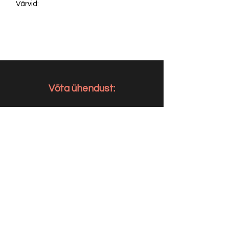
Värvid:
Võta ühendust:
KONTAKT
info@sigly.ee
+372 5806 3382
+372 55 605 964
AADRESS
Liimi 6/2
Tallinn
10621, Eesti