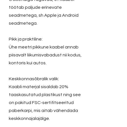
töötab paljude erinevate
seadmetega, sh Apple ja Android
seadmetega.
Pikk ja praktiline:
Ühe meetri pikkune kaabel annab
piisavalt liikumisvabadust nii kodus,
kontoris kui autos.
Keskkonnasõbralik valik:
Kaabli materjal sisaldab 20%
taaskasutatud plastikust ning see
on pakitud FSC-sertifitseeritud
paberkarpi, mis aitab vähendada
keskkonnajalajälge.