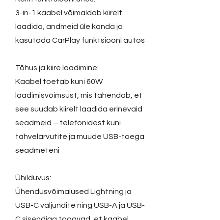
3-in-1 kaabel võimaldab kiirelt
laadida, andmeid üle kanda ja
kasutada CarPlay funktsiooni autos
Tõhus ja kiire laadimine:
Kaabel toetab kuni 60W
laadimisvõimsust, mis tähendab, et
see suudab kiirelt laadida erinevaid
seadmeid – telefonidest kuni
tahvelarvutite ja muude USB-toega
seadmeteni
Ühilduvus:
Ühendusvõimalused Lightning ja
USB-C väljundite ning USB-A ja USB-
C sisendiga tagavad, et kaabel