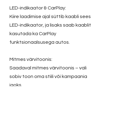
LED-indikaator & CarPlay:
Kiire laadimise ajal süttib kaabli sees
LED-indikaator, ja lisaks saab kaablit
kasutada ka CarPlay
funktsionaalsusega autos.
Mitmes värvitoonis:
Saadaval mitmes värvitoonis – vali
sobiv toon oma stiili või kampaania
jaoks.
Mõõdud: 3,5 x 34,5 x 117 mm
Värvid:
kollane
lilla
must
oranz