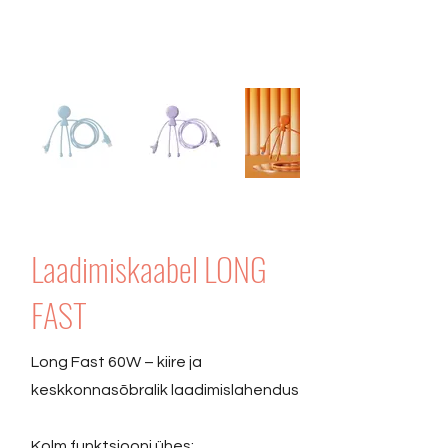
Laadimiskaabel LONG
FAST
Long Fast 60W – kiire ja
keskkonnasõbralik laadimislahendus
Kolm funktsiooni ühes: