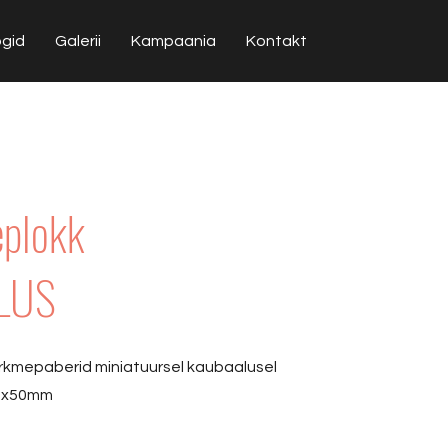
ogid
Galerii
Kampaania
Kontakt
plokk
LUS
kmepaberid miniatuursel kaubaalusel
5x50mm