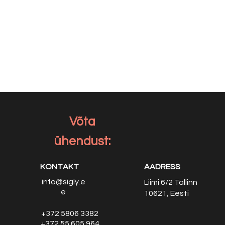
Võta
ühendust:
KONTAKT
AADRESS
info@sigly.e
Liimi 6/2
Tallinn
e
10621, Eesti
+372 5806 3382
+372 55 605 964