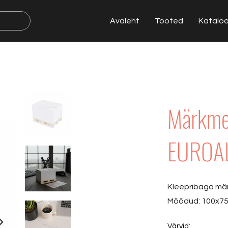
Avaleht
Tooted
Katalo
Märkme
EUROA
Kleepribaga mär
Mõõdud: 100x7
Värvid: