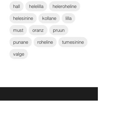
hall
helelilla
heleroheline
helesinine
kollane
lilla
must
oranz
pruun
punane
roheline
tumesinine
valge
Võta ühendust:
KONTAKT
info@sigly.ee