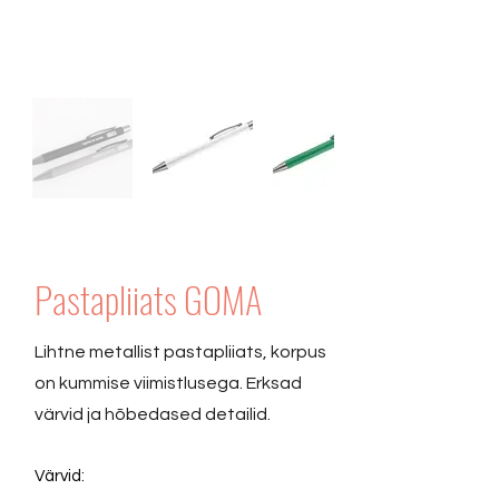
Pastapliiats GOMA
Lihtne metallist pastapliiats, korpus
on kummise viimistlusega. Erksad
värvid ja hõbedased detailid.
Värvid: