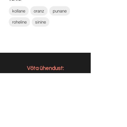
kollane
oranz
punane
roheline
sinine
Võta ühendust:
KONTAKT
info@sigly.ee
+372 5806 3382
+372 55 605 964