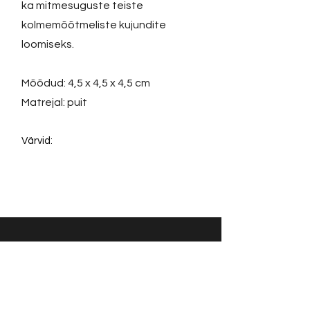
ka mitmesuguste teiste
kolmemõõtmeliste kujundite
loomiseks.
Mõõdud: 4,5 x 4,5 x 4,5 cm
Matrejal: puit
Värvid:
Võta ühendust:
KONTAKT