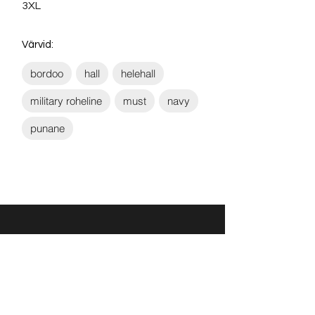
3XL
Värvid:
bordoo
hall
helehall
military roheline
must
navy
punane
Võta ühendust:
KONTAKT
info@sigly.ee