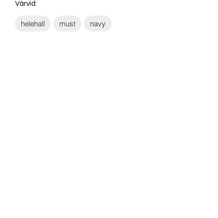
Värvid:
helehall
must
navy
Võta ühendust:
KONTAKT
info@sigly.ee
+372 5806 3382
+372 55 605 964
AADRESS