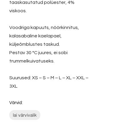
taaskasutatud polüester, 4%
viskoos.
Voodriga kapuuts, nöörkinnitus,
kalasabaline kaelapael,
küljeõmblustes taskud.
Pestav 30 °C juures, ei sobi
trummelkuivatuseks.
Suurused: XS – S – M – L – XL – XXL –
3XL
Värvid:
lai värvivalik