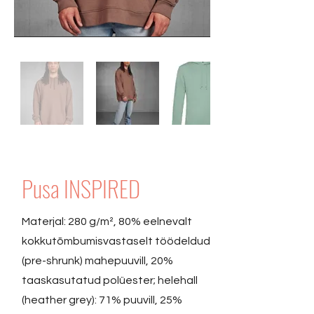
Pusa INSPIRED
Materjal: 280 g/m², 80% eelnevalt
kokkutõmbumisvastaselt töödeldud
(pre-shrunk) mahepuuvill, 20%
taaskasutatud polüester; helehall
(heather grey): 71% puuvill, 25%