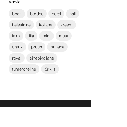
Värvid:
beez
bordoo
coral
hall
helesinine
kollane
kreem
laim
lilla
mint
must
oranz
pruun
punane
royal
sinepikollane
tumeroheline
türkiis
Võta ühendust: