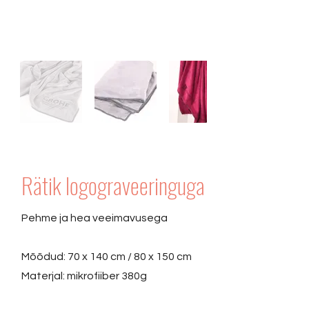
Rätik logograveeringuga
Pehme ja hea veeimavusega
Mõõdud: 70 x 140 cm / 80 x 150 cm
Materjal: mikrofiiber 380g