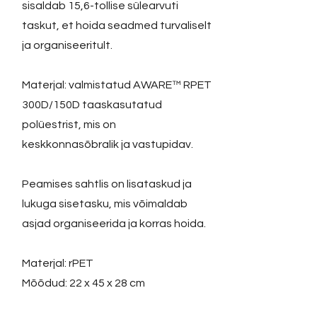
sisaldab 15,6-tollise sülearvuti
taskut, et hoida seadmed turvaliselt
ja organiseeritult.
Materjal: valmistatud AWARE™ RPET
300D/150D taaskasutatud
polüestrist, mis on
keskkonnasõbralik ja vastupidav.
Peamises sahtlis on lisataskud ja
lukuga sisetasku, mis võimaldab
asjad organiseerida ja korras hoida.
Materjal: rPET
Mõõdud: 22 x 45 x 28 cm