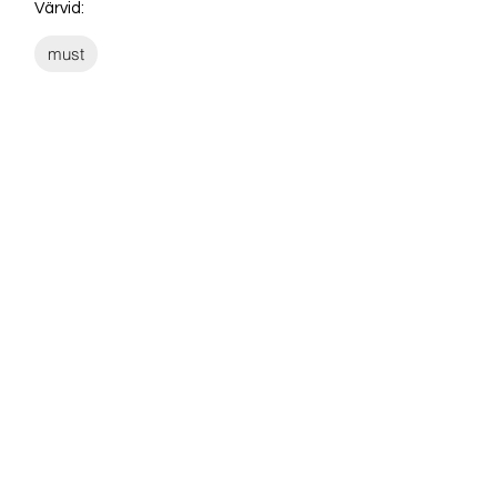
Värvid:
must
Võta ühendust:
KONTAKT
info@sigly.ee
+372 5806 3382
+372 55 605 964
AADRESS