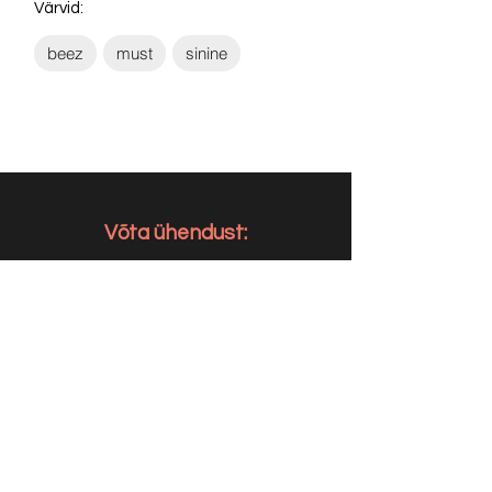
Värvid:
beez
must
sinine
Võta ühendust:
KONTAKT
info@sigly.ee
+372 5806 3382
+372 55 605 964
AADRESS