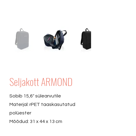
Seljakott ARMOND
Sobib 15,6" sülearvutile
Materjal: rPET taaskasutatud
polüester
Mõõdud: 31 x 44 x 13 cm