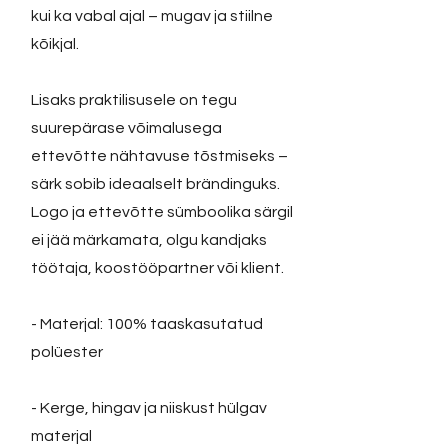
kui ka vabal ajal – mugav ja stiilne
kõikjal.
Lisaks praktilisusele on tegu
suurepärase võimalusega
ettevõtte nähtavuse tõstmiseks –
särk sobib ideaalselt brändinguks.
Logo ja ettevõtte sümboolika särgil
ei jää märkamata, olgu kandjaks
töötaja, koostööpartner või klient.
- Materjal: 100% taaskasutatud
polüester
- Kerge, hingav ja niiskust hülgav
materjal