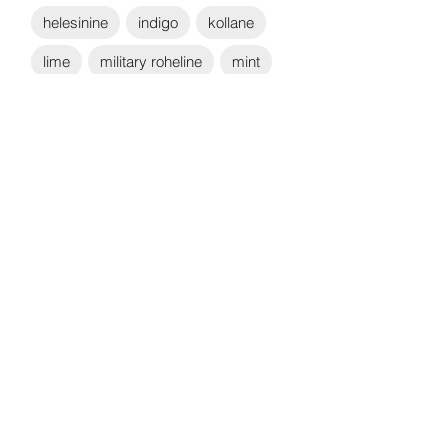
helesinine
indigo
kollane
lime
military roheline
mint
must
navy
oranz
pink
punane
roheline
royal
sand
valge
Võta ühendust:
KONTAKT
info@sigly.ee