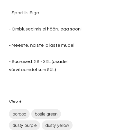
- Sportlik lõige
- Õmblused mis ei hõõru ega sooni
- Meeste, naiste ja laste mudel
- Suurused: XS - 3XL (osadel
värvitoonidel kuni 5XL)
Värvid:
bordoo
bottle green
dusty purple
dusty yellow