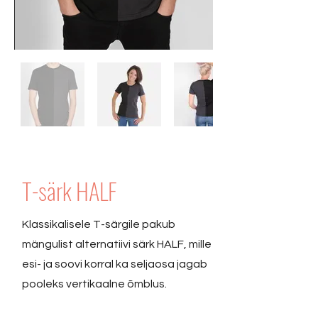
T-särk HALF
Klassikalisele T-särgile pakub
mängulist alternatiivi särk HALF, mille
esi- ja soovi korral ka seljaosa jagab
pooleks vertikaalne õmblus.