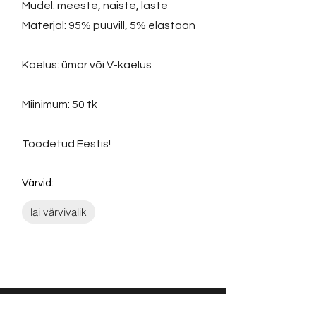
Mudel: meeste, naiste, laste
Materjal: 95% puuvill, 5% elastaan
Kaelus: ümar või V-kaelus
Miinimum: 50 tk
Toodetud Eestis!
Värvid:
lai värvivalik