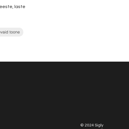
eeste, laste
evaid toone
© 2024 Sigly