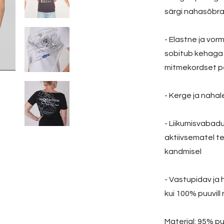
särgi nahasõbra
- Elastne ja vor
sobitub kehaga 
mitmekordset p
- Kerge ja naha
- Liikumisvabad
aktiivsematel te
kandmisel
- Vastupidav ja
kui 100% puuvill
Materjal: 95% pu