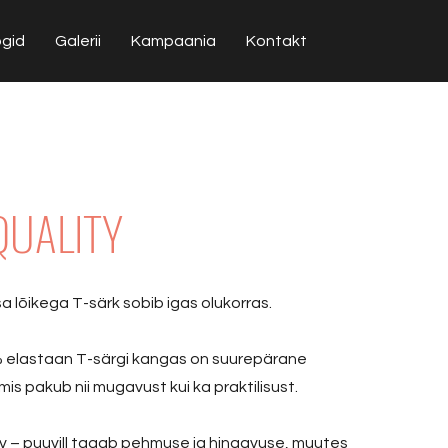
ogid
Galerii
Kampaania
Kontakt
 QUALITY
tsa lõikega T-särk sobib igas olukorras.
5% elastaan T-särgi kangas on suurepärane
is pakub nii mugavust kui ka praktilisust.
av – puuvill tagab pehmuse ja hingavuse, muutes