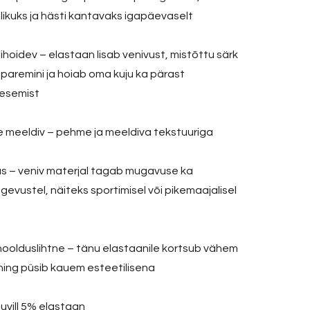
likuks ja hästi kantavaks igapäevaselt
mihoidev – elastaan lisab venivust, mistõttu särk
paremini ja hoiab oma kuju ka pärast
esemist
le meeldiv – pehme ja meeldiva tekstuuriga
us – veniv materjal tagab mugavuse ka
gevustel, näiteks sportimisel või pikemaajalisel
 hoolduslihtne – tänu elastaanile kortsub vähem
 ning püsib kauem esteetilisena
uvill 5% elastaan