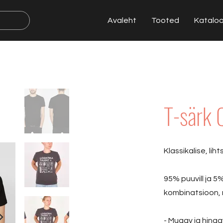
Avaleht
Tooted
Katalo
T-särk
Klassikalise, lih
95% puuvill ja 
kombinatsioon, m
- Mugav ja hing