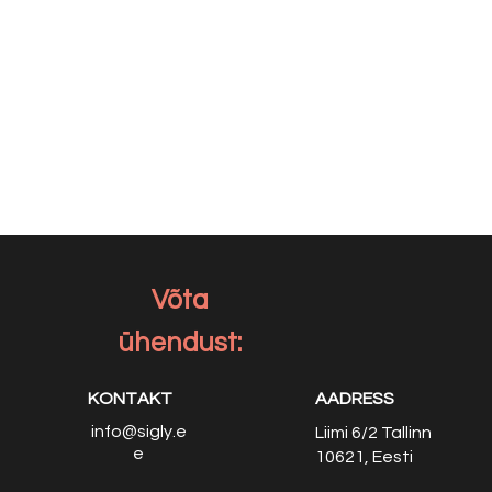
Võta
ühendust:
KONTAKT
AADRESS
info@sigly.e
Liimi 6/2
Tallinn
e
10621, Eesti