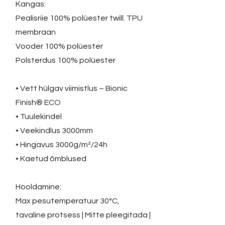
Kangas:
Pealisriie 100% polüester twill. TPU
membraan
Vooder 100% polüester
Polsterdus 100% polüester
• Vett hülgav viimistlus – Bionic
Finish® ECO
• Tuulekindel
• Veekindlus 3000mm
• Hingavus 3000g/m²/24h
• Kaetud õmblused
Hooldamine:
Max pesutemperatuur 30°C,
tavaline protsess | Mitte pleegitada |