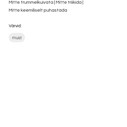
Mitte trummelkuivata | Mitte triikida |
Mitte keemiliselt puhastada
Värvid:
must
Võta ühendust:
KONTAKT
info@sigly.ee
+372 5806 3382
+372 55 605 964