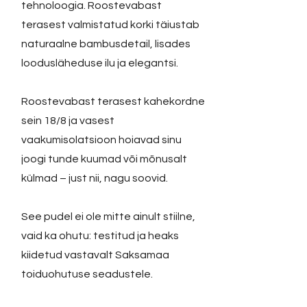
tehnoloogia. Roostevabast
terasest valmistatud korki täiustab
naturaalne bambusdetail, lisades
loodusläheduse ilu ja elegantsi.
Roostevabast terasest kahekordne
sein 18/8 ja vasest
vaakumisolatsioon hoiavad sinu
joogi tunde kuumad või mõnusalt
külmad – just nii, nagu soovid.
See pudel ei ole mitte ainult stiilne,
vaid ka ohutu: testitud ja heaks
kiidetud vastavalt Saksamaa
toiduohutuse seadustele.