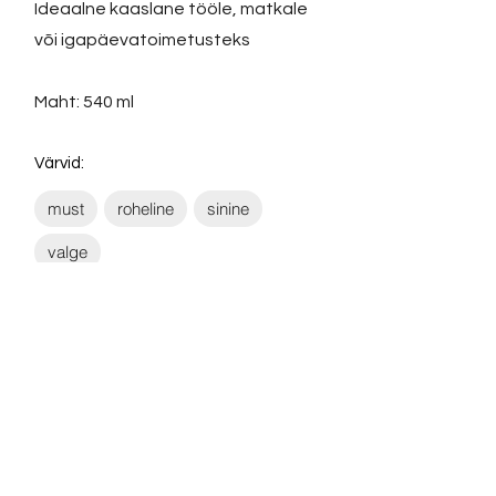
Ideaalne kaaslane tööle, matkale
või igapäevatoimetusteks
Maht: 540 ml
Värvid:
must
roheline
sinine
valge
Võta ühendust:
KONTAKT