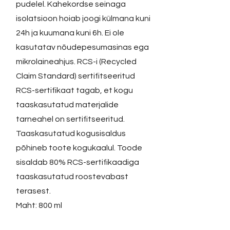
pudelel. Kahekordse seinaga
isolatsioon hoiab joogi külmana kuni
24h ja kuumana kuni 6h. Ei ole
kasutatav nõudepesumasinas ega
mikrolaineahjus. RCS-i (Recycled
Claim Standard) sertifitseeritud
RCS-sertifikaat tagab, et kogu
taaskasutatud materjalide
tarneahel on sertifitseeritud.
Taaskasutatud kogusisaldus
põhineb toote kogukaalul. Toode
sisaldab 80% RCS-sertifikaadiga
taaskasutatud roostevabast
terasest.
Maht: 800 ml