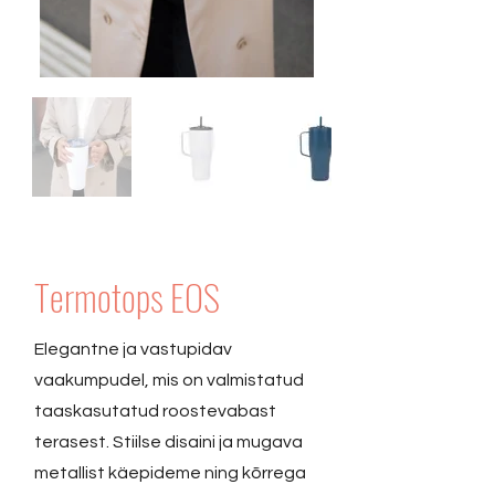
Termotops EOS
Elegantne ja vastupidav
vaakumpudel, mis on valmistatud
taaskasutatud roostevabast
terasest. Stiilse disaini ja mugava
metallist käepideme ning kõrrega