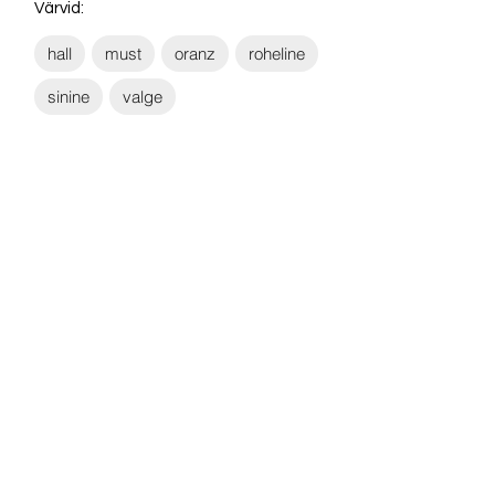
Värvid:
hall
must
oranz
roheline
sinine
valge
Võta ühendust:
KONTAKT
info@sigly.ee
+372 5806 3382
+372 55 605 964