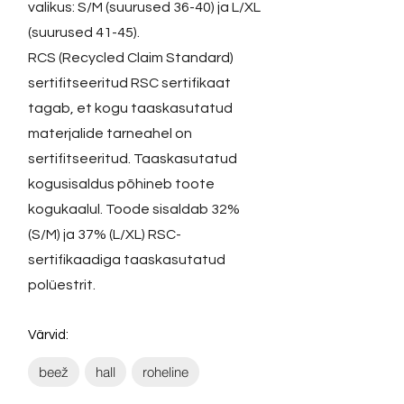
valikus: S/M (suurused 36-40) ja L/XL
(suurused 41-45).
RCS (Recycled Claim Standard)
sertifitseeritud RSC sertifikaat
tagab, et kogu taaskasutatud
materjalide tarneahel on
sertifitseeritud. Taaskasutatud
kogusisaldus põhineb toote
kogukaalul. Toode sisaldab 32%
(S/M) ja 37% (L/XL) RSC-
sertifikaadiga taaskasutatud
polüestrit.
Värvid:
beež
hall
roheline