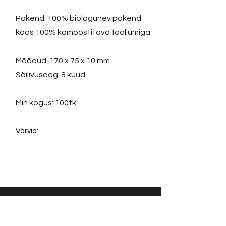
Pakend: 100% biolagunev pakend
koos 100% kompostitava fooliumiga
Mõõdud: 170 x 75 x 10 mm
Säilivusaeg: 8 kuud
Min kogus: 100tk
Värvid:
Võta ühendust: