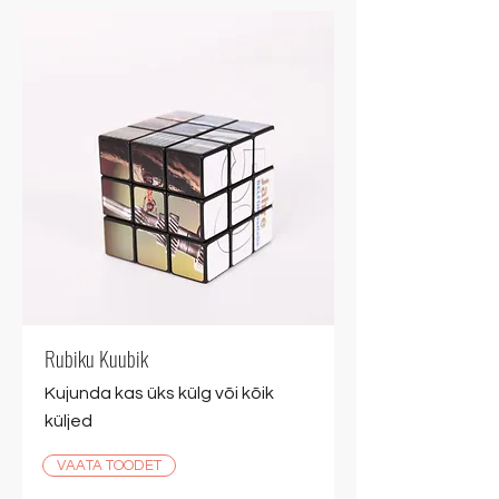
Rubiku Kuubik
Kujunda kas üks külg või kõik
küljed
VAATA TOODET