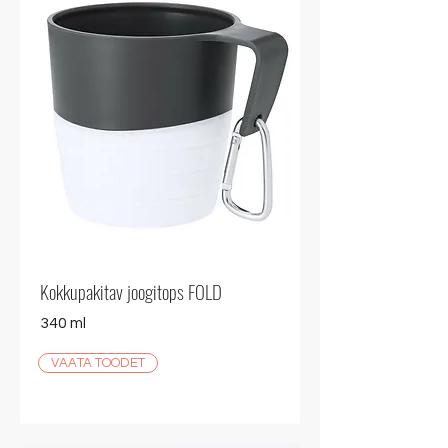
Kokkupakitav joogitops FOLD
340 ml
VAATA TOODET