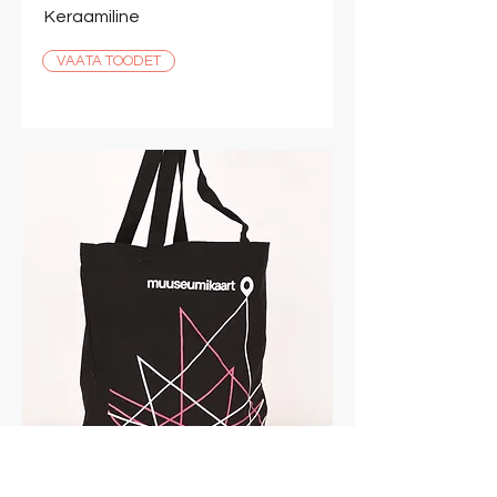
Keraamiline
VAATA TOODET
Tekstiilkott BASIC