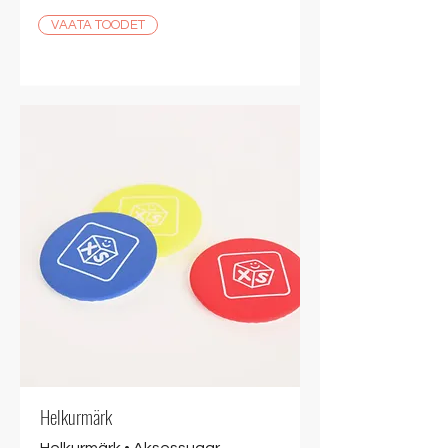
VAATA TOODET
Helkurmärk