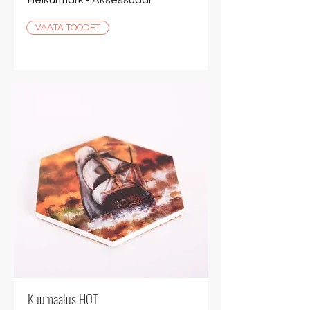
Helkurmärk • Aksessuaar
VAATA TOODET
Kuumaalus HOT