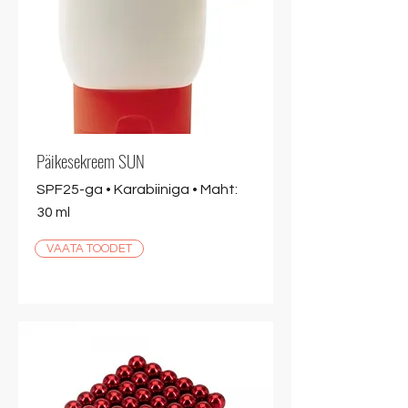
Päikesekreem SUN
SPF25-ga • Karabiiniga • Maht:
30 ml
VAATA TOODET