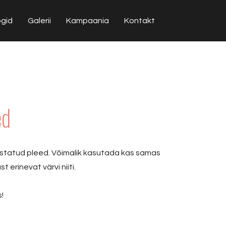
ogid
Galerii
Kampaania
Kontakt
ed
statud pleed. Võimalik kasutada kas samas
t erinevat värvi niiti.
!