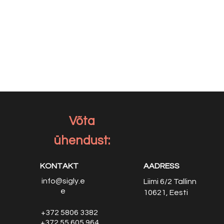
Võta
ühendust:
KONTAKT
AADRESS
info@sigly.e
Liimi 6/2
Tallinn
e
10621, Eesti
+372 5806 3382
+372 55 605 964