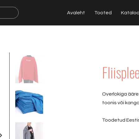
Avaleht
Tooted
Katalo
Fliisple
Overlokiga ääre
toonis või kangas
Toodetud Eestis