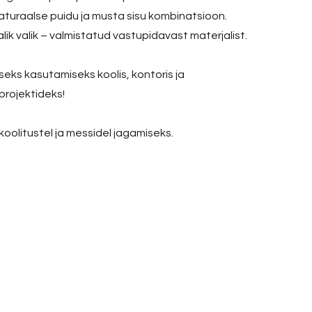
 naturaalse puidu ja musta sisu kombinatsioon.
k valik – valmistatud vastupidavast materjalist.
eks kasutamiseks koolis, kontoris ja
projektideks!
olitustel ja messidel jagamiseks.