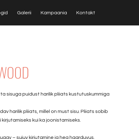
ogid
Galerii
Kampaania
Kontakt
k WOOD
a sisuga puidust harilik pliiats kustutuskummiga
dav harilik pliiats, millel on must sisu. Pliiats sobib
i kirjutamiseks kui ka joonistamiseks.
ugav – sujuv kirjutamine ja hea haarduvus.