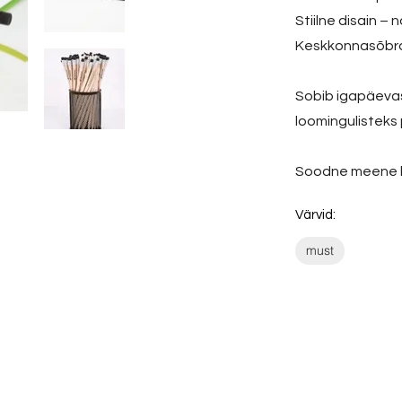
Stiilne disain –
Keskkonnasõbrali
Sobib igapäevas
loomingulisteks 
Soodne meene ko
Värvid:
must