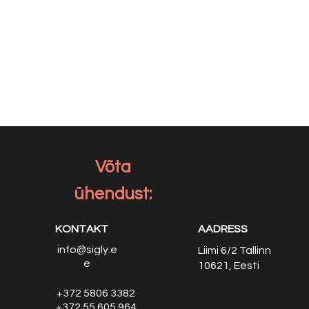
Võta
ühendust:
KONTAKT
AADRESS
info@sigly.e
Liimi 6/2
Tallinn
e
10621, Eesti
+372 5806 3382
+372 55 605 964