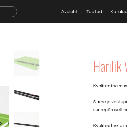
Avaleht
Tooted
Katalo
Harili
Kvaliteetne must
Stiilne ja vastupi
suurepäraselt ni
Kvaliteetne ja m