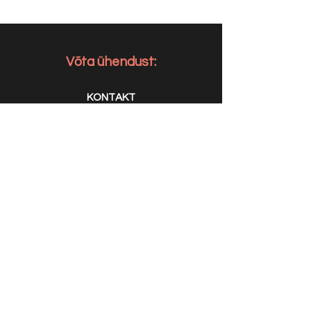
Võta ühendust:
KONTAKT
info@sigly.ee
+372 5806 3382
+372 55 605 964
AADRESS
Liimi 6/2
Tallinn
10621, Eesti
AVATUD
E-N 9.00 - 17.00