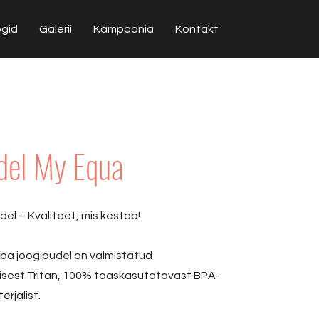
ogid
Galerii
Kampaania
Kontakt
del My Equa
el – Kvaliteet, mis kestab!
a joogipudel on valmistatud
lisest Tritan, 100% taaskasutatavast BPA-
rjalist.