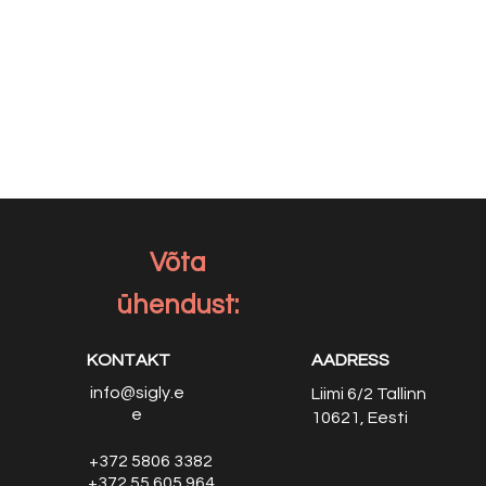
Võta
ühendust:
KONTAKT
AADRESS
info@sigly.e
Liimi 6/2
Tallinn
e
10621, Eesti
+372 5806 3382
+372 55 605 964