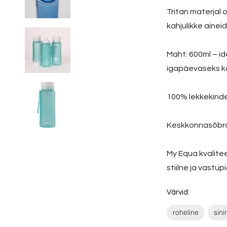
Tritan materjal 
kahjulikke ainei
Maht: 600ml – id
igapäevaseks k
100% lekkekinde
Keskkonnasõbra
My Equa kvalite
stiilne ja vastup
Värvid:
roheline
sini