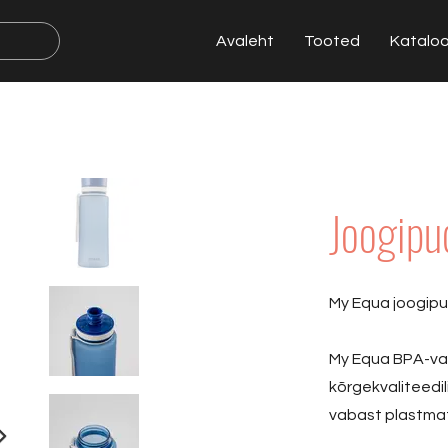
Avaleht
Tooted
Katalo
Joogipu
My Equa joogipud
My Equa BPA-vab
kõrgekvaliteedi
vabast plastmate