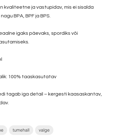
on kvaliteetne ja vastupidav, mis ei sisalda
d nagu BPA, BPF ja BPS.
eaalne igaks päevaks, spordiks või
asutamiseks.
l
lik: 100% taaskasutatav
edi tagab iga detail – kergesti kaasaskantav,
idav.
ne
tumehall
valge