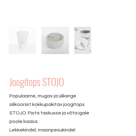
Joogitops STOJO
Populaarne, mugav ja ülikerge
silikoonist kokkupakitav joogitops
STOJO. Pista taskusse ja võta igale
poole kaasa.
Lekkekindel, masinpesukindel.