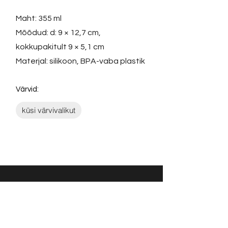
Maht: 355 ml
Mõõdud: d: 9 × 12,7 cm,
kokkupakitult 9 × 5,1 cm
Materjal: silikoon, BPA-vaba plastik
Värvid:
küsi värvivalikut
Võta ühendust:
KONTAKT