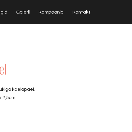
ogid
Galerii
Kampaania
Kontakt
el
ükiga kaelapael.
/ 2,5cm