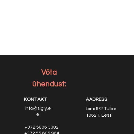
Võta
ühendust:
KONTAKT
AADRESS
info@sigly.e
Liimi 6/2
Tallinn
e
10621, Eesti
+372 5806 3382
+372 55 605 964