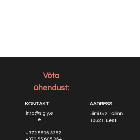
Võta
ühendust:
KONTAKT
AADRESS
info@sigly.e
Liimi 6/2
Tallinn
e
10621, Eesti
+372 5806 3382
+372 55 605 964