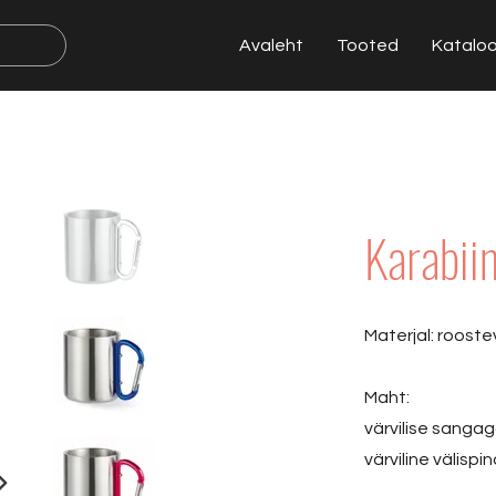
Avaleht
Tooted
Katalo
Karabii
Materjal: roost
Maht:
värvilise sangag
värviline välispin