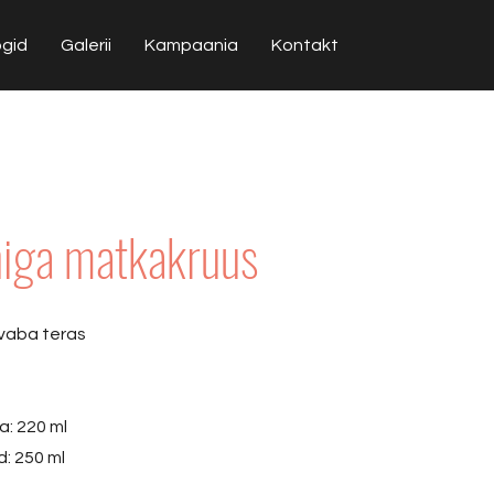
ogid
Galerii
Kampaania
Kontakt
niga matkakruus
evaba teras
a: 220 ml
d: 250 ml