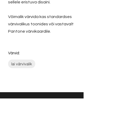
sellele eristuva disaini.
Võimalik värvida kas standardses
värvivalikus toonides või vastavalt
Pantone värvikaardile.
Värvid:
lai värvivalik
Võta ühendust: