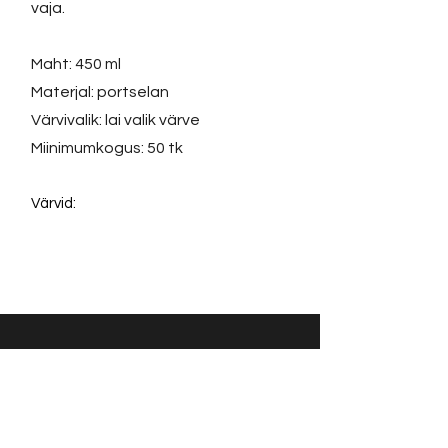
vaja.
Maht: 450 ml
Materjal: portselan
Värvivalik: lai valik värve
Miinimumkogus: 50 tk
Värvid:
Võta ühendust:
KONTAKT