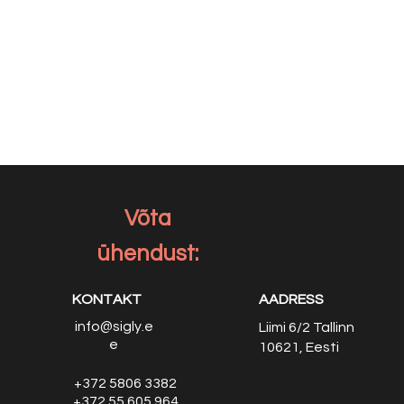
Võta
ühendust:
KONTAKT
AADRESS
info@sigly.e
Liimi 6/2
Tallinn
e
10621, Eesti
+372 5806 3382
+372 55 605 964