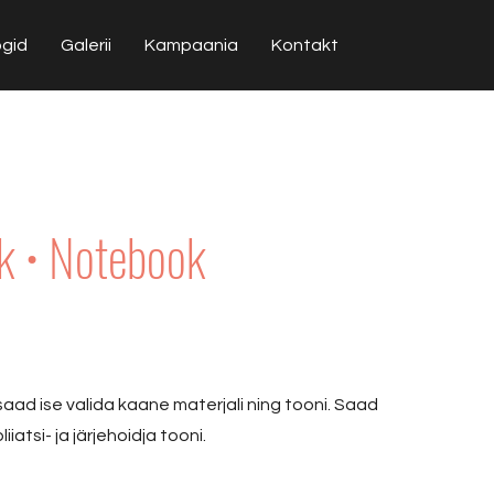
ogid
Galerii
Kampaania
Kontakt
 • Notebook
 saad ise valida kaane materjali ning tooni. Saad
iiatsi- ja järjehoidja tooni.