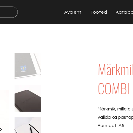
Avaleht
Tooted
Katalo
Märkmik
COMBI
Märkmik, millele
valida ka pastapl
Formaat: A5