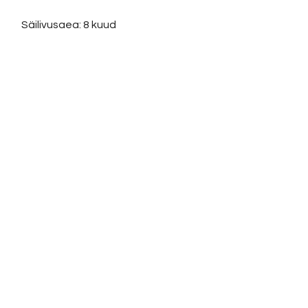
Säilivusaeg: 8 kuud
Värvid:
kogu pinna ulatuses oma disain
Võta ühendust:
KONTAKT
info@sigly.ee
+372 5806 3382
+372 55 605 964