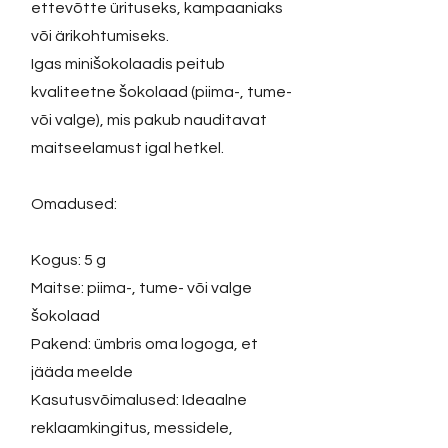
ettevõtte ürituseks, kampaaniaks
või ärikohtumiseks.
Igas minišokolaadis peitub
kvaliteetne šokolaad (piima-, tume-
või valge), mis pakub nauditavat
maitseelamust igal hetkel.
Omadused:
Kogus: 5 g
Maitse: piima-, tume- või valge
šokolaad
Pakend: ümbris oma logoga, et
jääda meelde
Kasutusvõimalused: Ideaalne
reklaamkingitus, messidele,