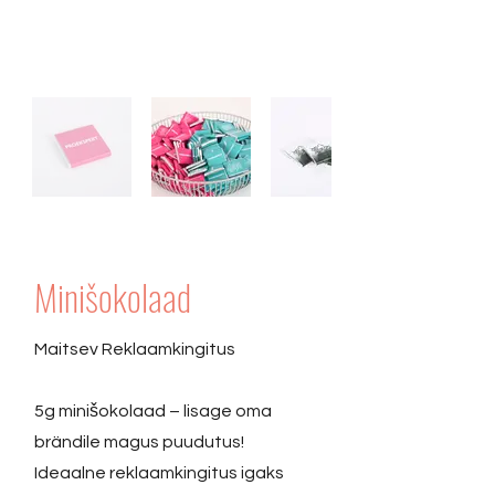
Minišokolaad
Maitsev Reklaamkingitus
5g minišokolaad – lisage oma
brändile magus puudutus!
Ideaalne reklaamkingitus igaks