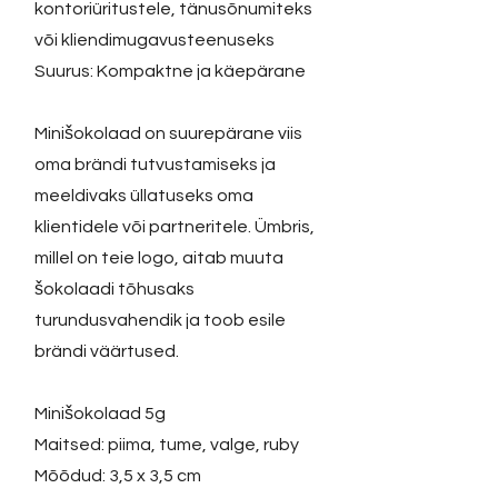
kontoriüritustele, tänusõnumiteks
või kliendimugavusteenuseks
Suurus: Kompaktne ja käepärane
Minišokolaad on suurepärane viis
oma brändi tutvustamiseks ja
meeldivaks üllatuseks oma
klientidele või partneritele. Ümbris,
millel on teie logo, aitab muuta
šokolaadi tõhusaks
turundusvahendik ja toob esile
brändi väärtused.
Minišokolaad 5g
Maitsed: piima, tume, valge, ruby
Mõõdud: 3,5 x 3,5 cm