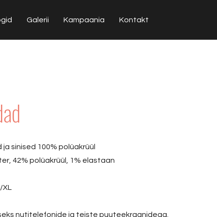
ogid
Galerii
Kampaania
Kontakt
dad
 ja sinised 100% polüakrüül
ter, 42% polüakrüül, 1% elastaan
L/XL
eks nutitelefonide ja teiste puuteekraanidega.