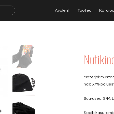
Avaleht
Tooted
Katalo
Nutikin
Materjal: mustad
hall: 57% polües
Suurused: S/M, 
Sobib kasutamis