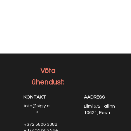
Võta
ühendust:
KONTAKT
AADRESS
info@sigly.e
Liimi 6/2
Tallinn
e
10621, Eesti
+372 5806 3382
+372 55 605 964