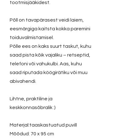
tootmisjääkidest.
Põll on tavapärasest veidi laiem,
eesmärgiga kaitsta kokka paremini
toiduvalmistamisel.
Põlle ees on kaks suurt taskut, kuhu
saad pista kõik vajaliku – retseptid,
telefoni või vahukulbi. Aas, kuhu
saad riputada köögirätiku või muu
abivahendi.
Lihtne, praktiline ja
keskkonnasõbralik :)
Materjal:taaskastuatud puvill
Mõõdud: 70 x 95 cm