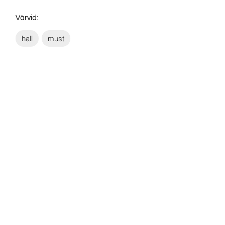
Värvid:
hall
must
Võta ühendust:
KONTAKT
info@sigly.ee
+372 5806 3382
+372 55 605 964