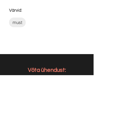
Värvid:
must
Võta ühendust:
KONTAKT
info@sigly.ee
+372 5806 3382
+372 55 605 964