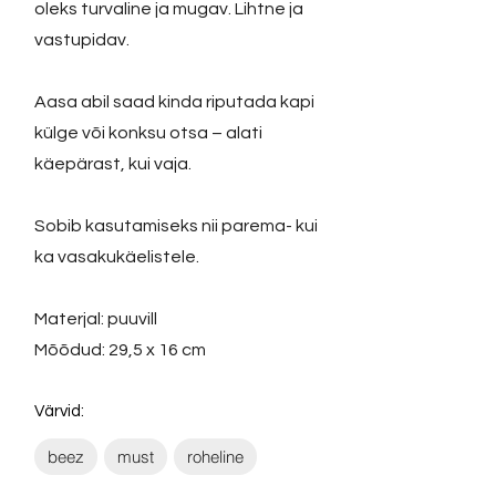
oleks turvaline ja mugav. Lihtne ja
vastupidav.
Aasa abil saad kinda riputada kapi
külge või konksu otsa – alati
käepärast, kui vaja.
Sobib kasutamiseks nii parema- kui
ka vasakukäelistele.
Materjal: puuvill
Mõõdud: 29,5 x 16 cm
Värvid:
beez
must
roheline