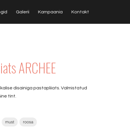
ogid
Galerii
Kampaania
Kontakt
iiats ARCHEE
kalise disainiga pastapliiats. Valmistatud
ine tint.
must
roosa