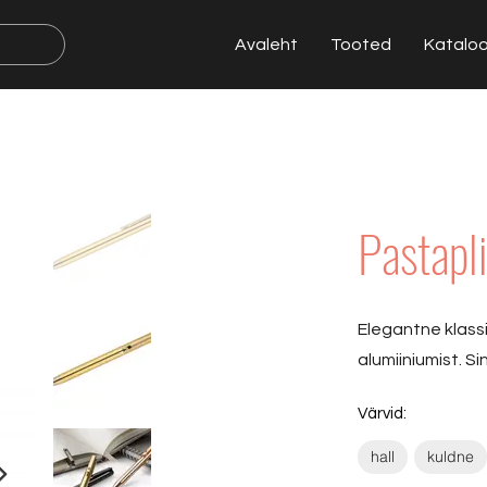
Avaleht
Tooted
Katalo
Pastapl
Elegantne klassi
alumiiniumist. Sin
Värvid:
hall
kuldne