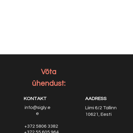
Võta
ühendust:
KONTAKT
AADRESS
info@sigly.e
Liimi 6/2
Tallinn
e
10621, Eesti
+372 5806 3382
+372 55 605 964