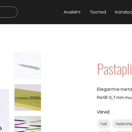
Avaleht
Tooted
Katalo
Pastapl
Elegantne metall
Refill: 0,7 mm mu
Värvid:
hall
helerohe