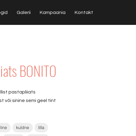
ogid
Galerii
Kampaania
Kontakt
iiats BONITO
ist pastapliiats
st või sinine semi geel tint
line
kuldne
lilla