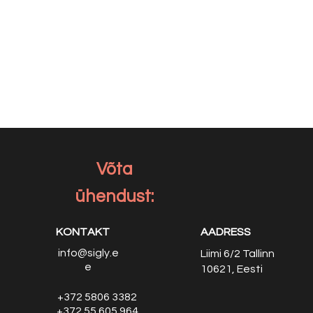
Võta
ühendust:
KONTAKT
AADRESS
info@sigly.e
Liimi 6/2
Tallinn
e
10621, Eesti
+372 5806 3382
+372 55 605 964