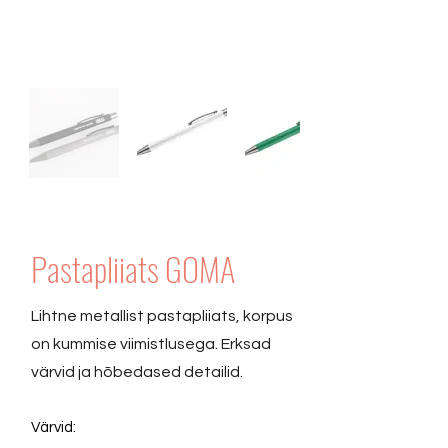
Pastapliiats GOMA
Lihtne metallist pastapliiats, korpus
on kummise viimistlusega. Erksad
värvid ja hõbedased detailid.
Värvid: