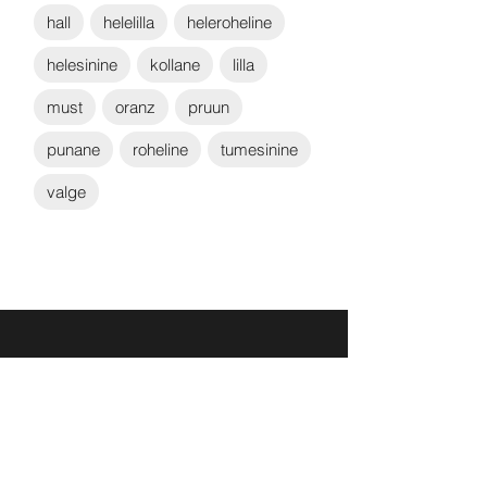
hall
helelilla
heleroheline
helesinine
kollane
lilla
must
oranz
pruun
punane
roheline
tumesinine
valge
Võta ühendust:
KONTAKT
info@sigly.ee